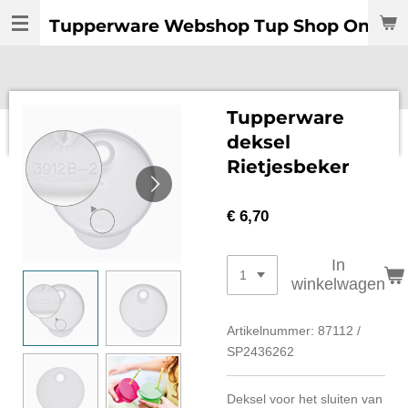
Ga
Tupperware Webshop Tup Shop Online:
direct
naar
de
hoofdinhoud
Tupperware
deksel
Rietjesbeker
€ 6,70
In
winkelwagen
Artikelnummer:
87112 /
SP2436262
Deksel voor het sluiten van