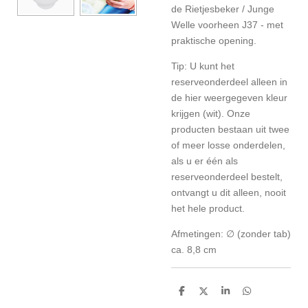
de
Rietjesbeker / Junge
Welle voorheen J37
- met
praktische opening.
Tip: U kunt het
reserveonderdeel alleen in
de hier weergegeven kleur
krijgen (wit). Onze
producten bestaan uit twee
of meer losse onderdelen,
als u er één als
reserveonderdeel bestelt,
ontvangt u dit alleen, nooit
het hele product.
Afmetingen: ∅ (zonder tab)
ca. 8,8 cm
D
D
S
D
e
e
h
e