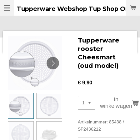
Ga
Tupperware Webshop Tup Shop Online
direct
naar
de
hoofdinhoud
Tupperware
rooster
Cheesmart
(oud model)
€ 9,90
In
winkelwagen
Artikelnummer:
85438 /
SP2436212