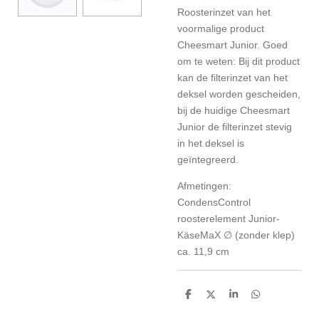
Roosterinzet van het
voormalige product
Cheesmart Junior. Goed
om te weten: Bij dit product
kan de filterinzet van het
deksel worden gescheiden,
bij de huidige Cheesmart
Junior de filterinzet stevig
in het deksel is
geïntegreerd.
Afmetingen:
CondensControl
roosterelement Junior-
KäseMaX ∅ (zonder klep)
ca. 11,9 cm
D
D
S
D
e
e
h
e
l
e
a
l