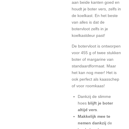
aan beide kanten goed en
houdt je boter vers, zelfs in
de koelkast. En het beste
van alles is dat de
botervloot zelfs in je
koelkastdeur past!
De botervloot is ontworpen
voor 455 g of twee stukken
boter of margarine van
standaardformaat. Maar
het kan nog meer! Het is
ook perfect als kaasschep
of voor roomkaas!
Dankzij de slimme
hoes
blijft je boter
altijd vers
.
Makkelijk mee te
nemen dankzij
de