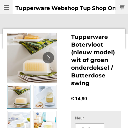
Ga
Tupperware Webshop Tup Shop Online:
direct
naar
de
hoofdinhoud
Tupperware
Botervloot
(nieuw model)
wit of groen
onderdeksel /
Butterdose
swing
€ 14,90
kleur