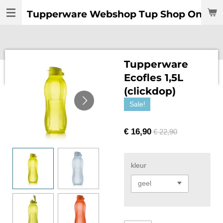
Ga
Tupperware Webshop Tup Shop Online:
direct
naar
de
hoofdinhoud
Tupperware
Ecofles 1,5L
(clickdop)
Sale!
€ 16,90
€ 22,90
kleur