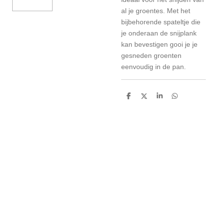
al je groentes.
Met het
bijbehorende spateltje die
je onderaan de snijplank
kan bevestigen gooi je je
gesneden groenten
eenvoudig in de pan.
D
D
S
D
e
e
h
e
l
e
a
l
e
l
r
e
n
e
n