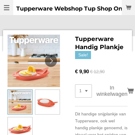
Ga
Tupperware Webshop Tup Shop Online:
direct
naar
de
hoofdinhoud
Tupperware
Handig Plankje
Sale!
€ 9,90
€ 12,90
In
winkelwagen
Dit handige snijplankje van
Tupperware, ook wel
handig plankje genoemd, is
ideaal voor het snijden van