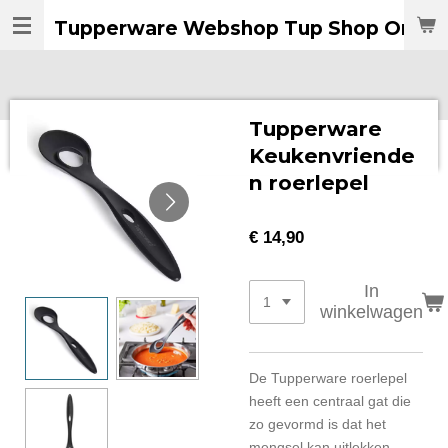
Ga
Tupperware Webshop Tup Shop Online
direct
naar
de
hoofdinhoud
Tupperware
Keukenvriende
n roerlepel
€ 14,90
In
winkelwagen
De Tupperware roerlepel
heeft een centraal gat die
zo gevormd is dat het
mengsel kan uitlekken