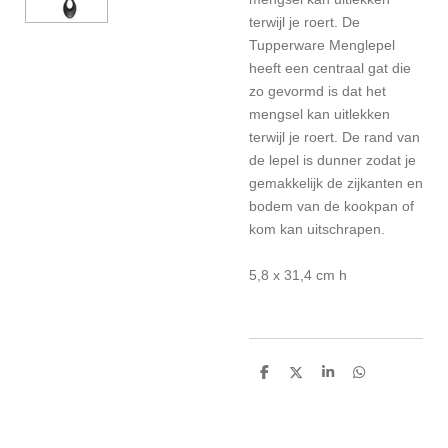
terwijl je roert.
De
Tupperware Menglepel
heeft
een centraal gat die
zo gevormd is dat het
mengsel kan uitlekken
terwijl je
roert. De rand van
de lepel is dunner zodat je
gemakkelijk de zijkanten en
bodem van de
kookpan of
kom kan uitschrapen.
5,8 x 31,4 cm h
D
D
S
D
e
e
h
e
l
e
a
l
e
l
r
e
n
e
n