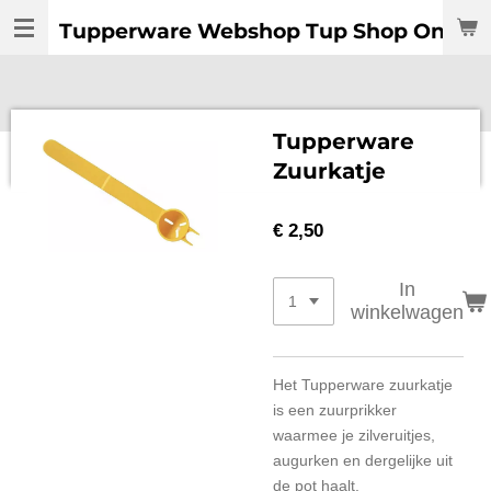
Ga
Tupperware Webshop Tup Shop Online:
direct
naar
de
hoofdinhoud
Tupperware
Zuurkatje
€ 2,50
In
winkelwagen
Het Tupperware zuurkatje
is een zuurprikker
waarmee je zilveruitjes,
augurken en dergelijke uit
de pot haalt.