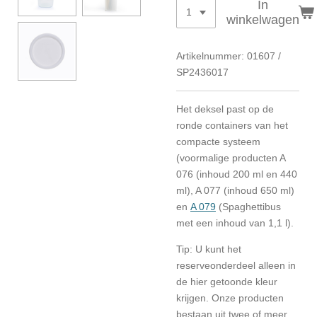
In
winkelwagen
Artikelnummer:
01607 /
SP2436017
Het deksel past op de
ronde containers van het
compacte systeem
(voormalige producten A
076 (inhoud 200 ml en 440
ml), A 077 (inhoud 650 ml)
en
A 079
(Spaghettibus
met een inhoud van 1,1 l).
Tip: U kunt het
reserveonderdeel alleen in
de hier getoonde kleur
krijgen. Onze producten
bestaan uit twee of meer