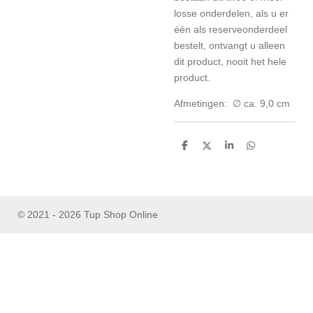
losse onderdelen, als u er
één als reserveonderdeel
bestelt, ontvangt u alleen
dit product, nooit het hele
product.
Afmetingen: ∅ ca. 9,0 cm
D
D
S
D
e
e
h
e
l
e
a
l
e
l
r
e
n
e
n
© 2021 - 2026 Tup Shop Online