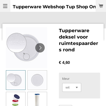
Ga
Tupperware Webshop Tup Shop Online:
direct
naar
de
hoofdinhoud
Tupperware
deksel voor
ruimtespaarder
s rond
€ 4,60
kleur