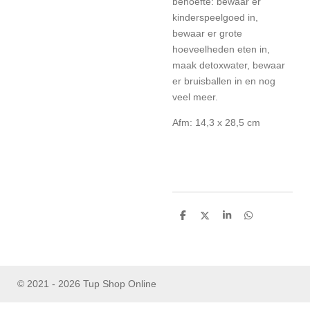
behoefte: bewaar er
kinderspeelgoed in,
bewaar er grote
hoeveelheden eten in,
maak detoxwater, bewaar
er bruisballen in en nog
veel meer.
Afm: 14,3 x 28,5 cm
D
D
S
D
e
e
h
e
l
e
a
l
e
l
r
e
n
e
n
© 2021 - 2026 Tup Shop Online