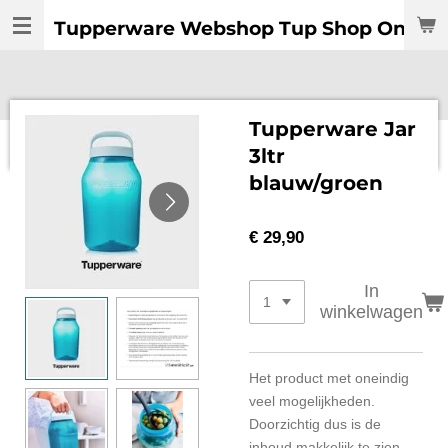
Ga
Tupperware Webshop Tup Shop Online:
direct
naar
de
hoofdinhoud
Tupperware Jar
3ltr
blauw/groen
€ 29,90
In
winkelwagen
Het product met oneindig
veel mogelijkheden.
Doorzichtig dus is de
inhoud makkelijk te zien.