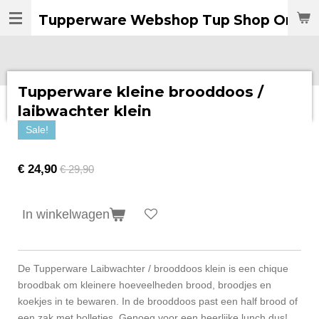
Ga
Tupperware Webshop Tup Shop Online
direct
naar
de
hoofdinhoud
Tupperware kleine brooddoos /
laibwachter klein
Sale!
€ 24,90
€ 29,90
In winkelwagen
De Tupperware Laibwachter / brooddoos klein is een chique
broodbak om kleinere hoeveelheden brood, broodjes en
koekjes in te bewaren. In de brooddoos past een half brood of
een zak met bolletjes. Genoeg voor een heerlijke lunch dus!