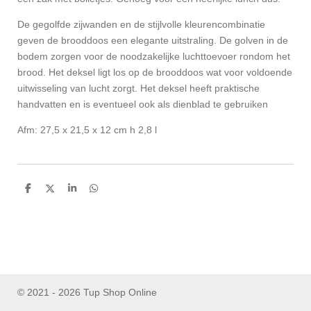
De gegolfde zijwanden en de stijlvolle kleurencombinatie
geven de brooddoos een elegante uitstraling. De golven in de
bodem zorgen voor de noodzakelijke luchttoevoer rondom het
brood. Het deksel ligt los op de brooddoos wat voor voldoende
uitwisseling van lucht zorgt. Het deksel heeft praktische
handvatten en is eventueel ook als dienblad te gebruiken
Afm: 27,5 x 21,5 x 12 cm h 2,8 l
D
D
S
D
e
e
h
e
l
e
a
l
e
l
r
e
n
e
n
© 2021 - 2026 Tup Shop Online