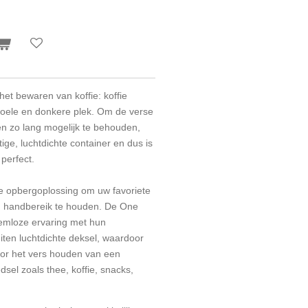
het bewaren van koffie: koffie
koele en donkere plek. Om de verse
n zo lang mogelijk te behouden,
ige, luchtdichte container en dus is
perfect.
che opbergoplossing om uw favoriete
n handbereik te houden. De One
emloze ervaring met hun
iten luchtdichte deksel, waardoor
voor het vers houden van een
sel zoals thee, koffie, snacks,