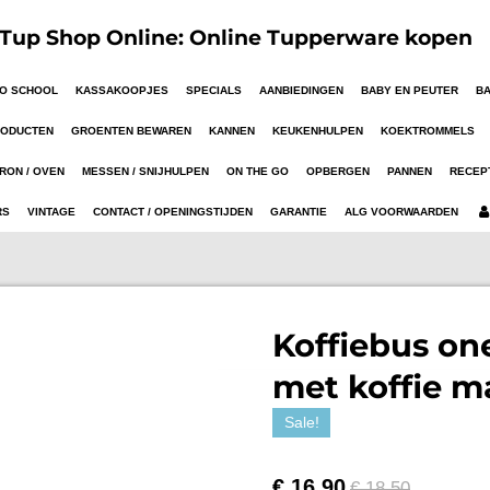
up Shop Online: Online Tupperware kopen
TO SCHOOL
KASSAKOOPJES
SPECIALS
AANBIEDINGEN
BABY EN PEUTER
B
RODUCTEN
GROENTEN BEWAREN
KANNEN
KEUKENHULPEN
KOEKTROMMELS
RON / OVEN
MESSEN / SNIJHULPEN
ON THE GO
OPBERGEN
PANNEN
RECEP
RS
VINTAGE
CONTACT / OPENINGSTIJDEN
GARANTIE
ALG VOORWAARDEN
Koffiebus one
met koffie m
Sale!
€ 16,90
€ 18,50