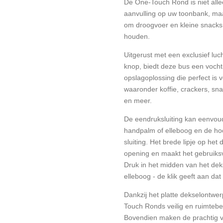
De One-Touch Rond is niet alle
aanvulling op uw toonbank, ma
om droogvoer en kleine snacks 
houden.
Uitgerust met een exclusief luc
knop, biedt deze bus een vocht
opslagoplossing die perfect is 
waaronder koffie, crackers, sna
en meer.
De eendruksluiting kan eenvou
handpalm of elleboog en de hoor
sluiting. Het brede lipje op het
opening en maakt het gebruiksvr
Druk in het midden van het de
elleboog - de klik geeft aan dat
Dankzij het platte dekselontw
Touch Ronds veilig en ruimteb
Bovendien maken de prachtig ve