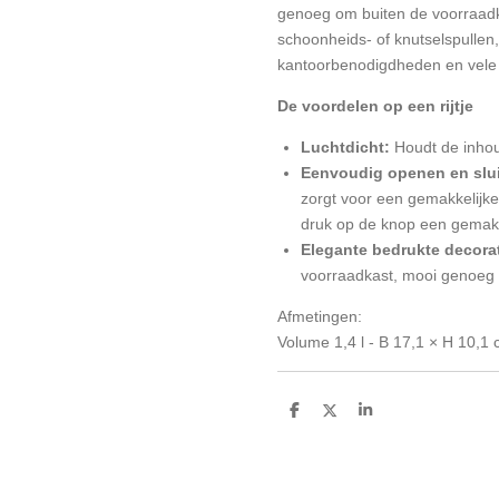
genoeg om buiten de voorraadk
schoonheids- of knutselspullen
kantoorbenodigdheden en vele 
De voordelen op een rijtje
Luchtdicht:
Houdt de inhou
Eenvoudig openen en slui
zorgt voor een gemakkelijke 
druk op de knop een gemakke
Elegante bedrukte decora
voorraadkast, mooi genoeg 
Afmetingen:
Volume 1,4 l - B 17,1 × H 10,1
D
D
S
e
e
h
l
e
a
e
l
r
n
e