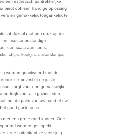
en een esthetisch aantrekkelijke
ar biedt ook een handige oplossing
vers en gemakkelijk toegankelijk te
htdicht deksel met één druk op de
- en insectenbestendige
voor een scala aan items,
cks, chips, koekjes, suikerklontjes
dig worden geactiveerd met de
bare klik bevestigt de juiste
 deksel zorgt voor een gemakkelijke
iendelijk voor alle gezinsleden.
ksel met de palm van uw hand of uw
 het goed gesloten is.
erp met een grote rand kunnen One
esparend worden gestapeld.
rsierde buitenkant ze veelzijdig