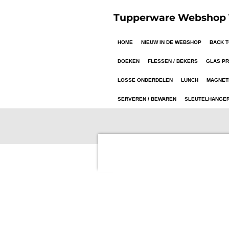
Ga
Tupperware Webshop T
direct
naar
HOME
NIEUW IN DE WEBSHOP
BACK 
de
hoofdinhoud
DOEKEN
FLESSEN / BEKERS
GLAS P
LOSSE ONDERDELEN
LUNCH
MAGNET
SERVEREN / BEWAREN
SLEUTELHANGE