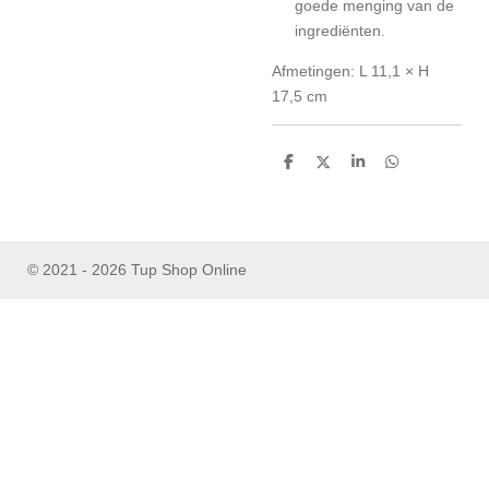
goede menging van de
ingrediënten.
Afmetingen: L 11,1 × H
17,5 cm
D
D
S
D
e
e
h
e
l
e
a
l
e
l
r
e
n
e
n
© 2021 - 2026 Tup Shop Online