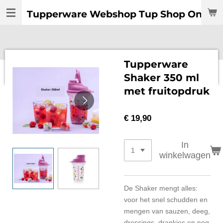
Ga
Tupperware Webshop Tup Shop Online:
direct
naar
de
hoofdinhoud
Tupperware
Shaker 350 ml
met fruitopdruk
€ 19,90
In
winkelwagen
De Shaker mengt alles:
voor het snel schudden en
mengen van sauzen, deeg,
dressings, drankjes en nog