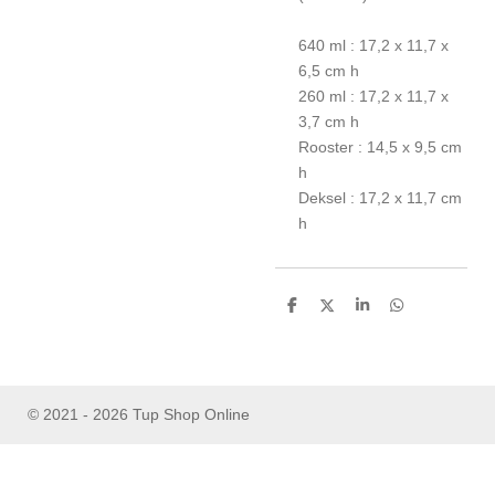
640 ml : 17,2 x 11,7 x
6,5 cm h
260 ml : 17,2 x 11,7 x
3,7 cm h
Rooster : 14,5 x 9,5 cm
h
Deksel : 17,2 x 11,7 cm
h
D
D
S
D
e
e
h
e
l
e
a
l
e
l
r
e
n
e
n
© 2021 - 2026 Tup Shop Online