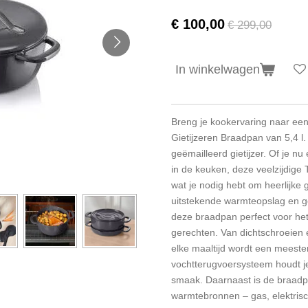
€ 100,00
€ 299,00
In winkelwagen
Breng je kookervaring naar ee
Gietijzeren Braadpan van 5,4 
geëmailleerd gietijzer. Of je n
in de keuken, deze veelzijdige
wat je nodig hebt om heerlijke 
uitstekende warmteopslag en g
deze braadpan perfect voor he
gerechten. Van dichtschroeien 
elke maaltijd wordt een meeste
vochtterugvoersysteem houdt j
smaak. Daarnaast is de braadpa
warmtebronnen – gas, elektrisch