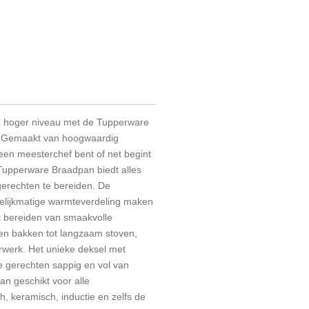
n hoger niveau met de Tupperware
l. Gemaakt van hoogwaardig
u een meesterchef bent of net begint
 Tupperware Braadpan biedt alles
gerechten te bereiden. De
elijkmatige warmteverdeling maken
t bereiden van smaakvolle
en bakken tot langzaam stoven,
rwerk. Het unieke deksel met
e gerechten sappig en vol van
n geschikt voor alle
, keramisch, inductie en zelfs de