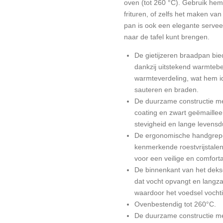
oven (tot 260 °C). Gebruik hem 
frituren, of zelfs het maken va
pan is ook een elegante serveer
naar de tafel kunt brengen.
De gietijzeren braadpan biedt
dankzij uitstekend warmteb
warmteverdeling, wat hem i
sauteren en braden.
De duurzame constructie m
coating en zwart geëmaille
stevigheid en lange levensd
De ergonomische handgrepe
kenmerkende roestvrijstale
voor een veilige en comforta
De binnenkant van het dekse
dat vocht opvangt en langzaa
waardoor het voedsel vochtig 
Ovenbestendig tot 260°C.
De duurzame constructie m