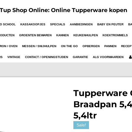
up Shop Online: Online Tupperware kopen
TO SCHOOL
KASSAKOOPJES
SPECIALS
AANBIEDINGEN
BABY EN PEUTER
B
RODUCTEN
GROENTEN BEWAREN
KANNEN
KEUKENHULPEN
KOEKTROMMELS
RON / OVEN
MESSEN / SNIJHULPEN
ON THE GO
OPBERGEN
PANNEN
RECEP
RS
VINTAGE
CONTACT / OPENINGSTIJDEN
GARANTIE
ALG VOORWAARDEN
Tupperware G
Braadpan 5,4 
5,4ltr
Sale!