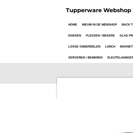
Ga
Tupperware Webshop T
direct
naar
HOME
NIEUW IN DE WEBSHOP
BACK 
de
hoofdinhoud
DOEKEN
FLESSEN / BEKERS
GLAS P
LOSSE ONDERDELEN
LUNCH
MAGNET
SERVEREN / BEWAREN
SLEUTELHANGE