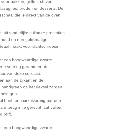
voor bakken, grillen, stoven,
n lasagnes, broden en desserts. De
schaal die je direct van de oven
 uitzonderlijke culinaire prestaties
ehoud en een gelijkmatige
deaal maakt voor dichtschroeien,
et een hoogwaardige zwarte
erde voering garandeert de
uur van deze collectie.
n aan de zijkant en de
n handgreep op het deksel zorgen
bele grip.
l heeft een cirkelvormig patroon
m terug in je gerecht laat vallen,
blijft.
et een hoogwaardige zwarte