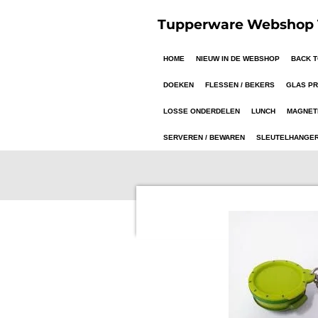
Ga
Tupperware Webshop T
direct
naar
HOME
NIEUW IN DE WEBSHOP
BACK 
de
hoofdinhoud
DOEKEN
FLESSEN / BEKERS
GLAS P
LOSSE ONDERDELEN
LUNCH
MAGNET
SERVEREN / BEWAREN
SLEUTELHANGE