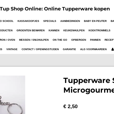
up Shop Online: Online Tupperware kopen
TO SCHOOL
KASSAKOOPJES
SPECIALS
AANBIEDINGEN
BABY EN PEUTER
B
RODUCTEN
GROENTEN BEWAREN
KANNEN
KEUKENHULPEN
KOEKTROMMELS
RON / OVEN
MESSEN / SNIJHULPEN
ON THE GO
OPBERGEN
PANNEN
RECEP
RS
VINTAGE
CONTACT / OPENINGSTIJDEN
GARANTIE
ALG VOORWAARDEN
Tupperware 
Microgourm
€ 2,50