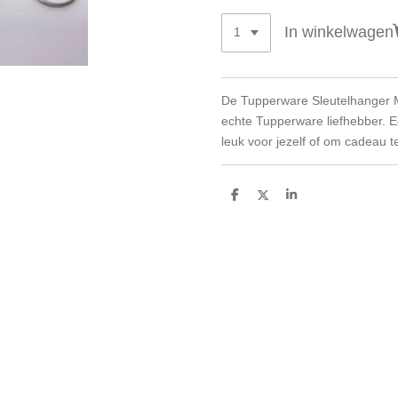
In winkelwagen
De Tupperware Sleutelhanger M
echte Tupperware liefhebber. E
leuk voor jezelf of om cadeau t
D
D
S
e
e
h
l
e
a
e
l
r
n
e