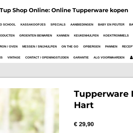
up Shop Online: Online Tupperware kopen
TO SCHOOL
KASSAKOOPJES
SPECIALS
AANBIEDINGEN
BABY EN PEUTER
B
RODUCTEN
GROENTEN BEWAREN
KANNEN
KEUKENHULPEN
KOEKTROMMELS
RON / OVEN
MESSEN / SNIJHULPEN
ON THE GO
OPBERGEN
PANNEN
RECEP
RS
VINTAGE
CONTACT / OPENINGSTIJDEN
GARANTIE
ALG VOORWAARDEN
Tupperware 
Hart
€ 29,90