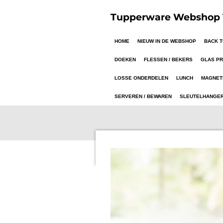
Ga
Tupperware Webshop T
direct
naar
HOME
NIEUW IN DE WEBSHOP
BACK 
de
hoofdinhoud
DOEKEN
FLESSEN / BEKERS
GLAS P
LOSSE ONDERDELEN
LUNCH
MAGNET
SERVEREN / BEWAREN
SLEUTELHANGE