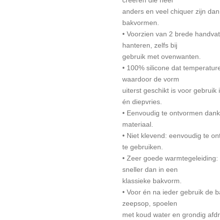
anders en veel chiquer zijn dan
bakvormen.
• Voorzien van 2 brede handva
hanteren, zelfs bij
gebruik met ovenwanten.
• 100% silicone dat temperatur
waardoor de vorm
uiterst geschikt is voor gebruik
én diepvries.
• Eenvoudig te ontvormen dankzij
materiaal.
• Niet klevend: eenvoudig te o
te gebruiken.
• Zeer goede warmtegeleiding: d
sneller dan in een
klassieke bakvorm.
• Voor én na ieder gebruik de
zeepsop, spoelen
met koud water en grondig afdr