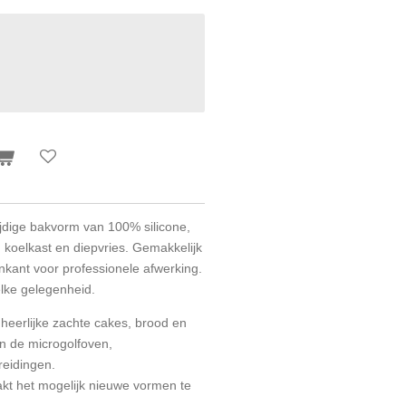
zijdige bakvorm van 100% silicone,
 koelkast en diepvries. Gemakkelijk
kant voor professionele afwerking.
elke gelegenheid.
 heerlijke zachte cakes, brood en
in de microgolfoven,
reidingen.
maakt het mogelijk nieuwe vormen te