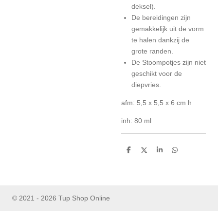
deksel).
De bereidingen zijn
gemakkelijk uit de vorm
te halen dankzij de
grote randen.
De Stoompotjes zijn niet
geschikt voor de
diepvries.
afm: 5,5 x 5,5 x 6 cm h
inh: 80 ml
D
D
S
D
e
e
h
e
l
e
a
l
e
l
r
e
n
e
n
© 2021 - 2026 Tup Shop Online