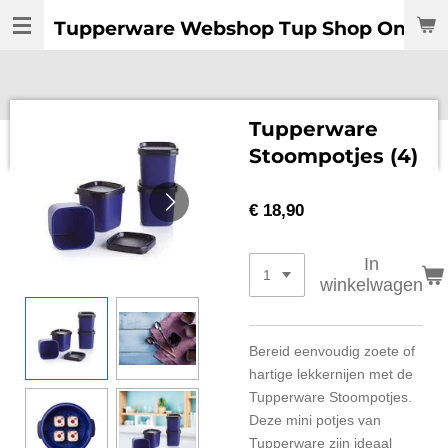
Ga
Tupperware Webshop Tup Shop Online:
direct
naar
de
hoofdinhoud
Tupperware
Stoompotjes (4)
€ 18,90
In
winkelwagen
Bereid eenvoudig zoete of
hartige lekkernijen met de
Tupperware Stoompotjes.
Deze mini potjes van
Tupperware zijn ideaal