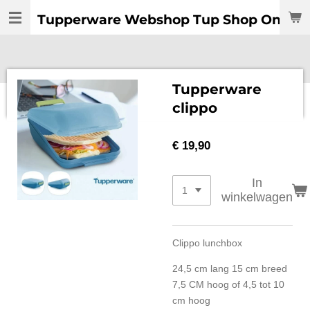
Ga
Tupperware Webshop Tup Shop Online:
direct
naar
de
hoofdinhoud
Tupperware
clippo
€ 19,90
In
winkelwagen
Clippo lunchbox
24,5 cm lang
15 cm breed
7,5 CM hoog of
4,5
tot 10
cm hoog