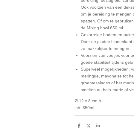
bereiding, beslag etc. zond
Ook voorzien van een dekse
om je bereiding te mengen o
spatten. Of om te gebruiken
de Mixing bowl 650 ml.
Gekorrelde bodem en buite
Door de gladde binnenkant g
ze makkelijker te mengen.
Voorzien van voetjes voor e
goede stabiliteit tijdens gebr
Superveel mogelijkheden: v
meringue, mayonaise tot het
groentesalades of het marin
smelten au bain-marie of vis
Ø 12 x 8 cm h
inh: 650ml
D
D
S
e
e
h