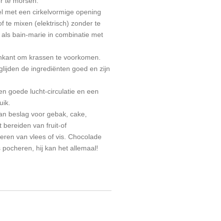
er te morsen.
l met een cirkelvormige opening
f te mixen (elektrisch) zonder te
 als bain-marie in combinatie met
nkant om krassen te voorkomen.
lijden de ingrediënten goed en zijn
en goede lucht-circulatie en een
uik.
an beslag voor gebak, cake,
 bereiden van fruit-of
eren van vlees of vis. Chocolade
 pocheren, hij kan het allemaal!