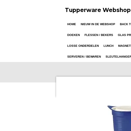
Ga
Tupperware Webshop 
direct
naar
HOME
NIEUW IN DE WEBSHOP
BACK 
de
hoofdinhoud
DOEKEN
FLESSEN / BEKERS
GLAS P
LOSSE ONDERDELEN
LUNCH
MAGNET
SERVEREN / BEWAREN
SLEUTELHANGE