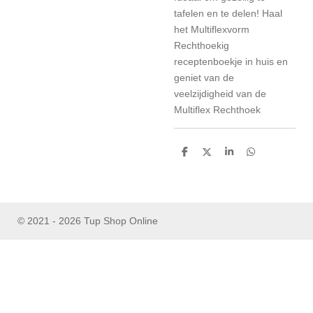
tafelen en te delen! Haal
het Multiflexvorm
Rechthoekig
receptenboekje in huis en
geniet van de
veelzijdigheid van de
Multiflex Rechthoek
D
D
S
D
e
e
h
e
l
e
a
l
e
l
r
e
n
e
n
© 2021 - 2026 Tup Shop Online