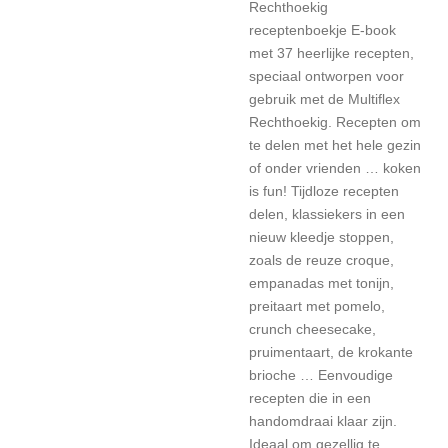
Rechthoekig
receptenboekje E-book
met 37 heerlijke recepten,
speciaal ontworpen voor
gebruik met de Multiflex
Rechthoekig. Recepten om
te delen met het hele gezin
of onder vrienden … koken
is fun! Tijdloze recepten
delen, klassiekers in een
nieuw kleedje stoppen,
zoals de reuze croque,
empanadas met tonijn,
preitaart met pomelo,
crunch cheesecake,
pruimentaart, de krokante
brioche … Eenvoudige
recepten die in een
handomdraai klaar zijn.
Ideaal om gezellig te