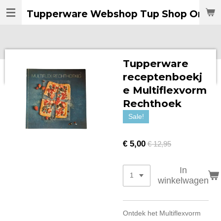
Ga
Tupperware Webshop Tup Shop Online
direct
naar
de
hoofdinhoud
Tupperware
receptenboekj
e Multiflexvorm
Rechthoek
Sale!
€ 5,00
€ 12,95
In
winkelwagen
Ontdek het Multiflexvorm