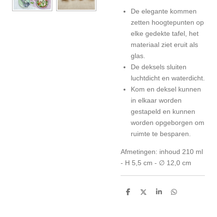
De elegante kommen
zetten hoogtepunten op
elke gedekte tafel, het
materiaal ziet eruit als
glas.
De deksels sluiten
luchtdicht en waterdicht.
Kom en deksel kunnen
in elkaar worden
gestapeld en kunnen
worden opgeborgen om
ruimte te besparen.
Afmetingen: inhoud 210 ml
- H 5,5 cm - ∅ 12,0 cm
D
D
S
D
e
e
h
e
l
e
a
l
e
l
r
e