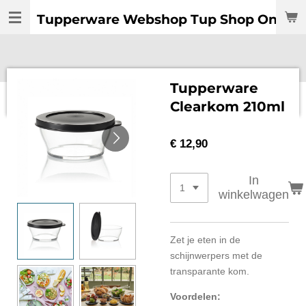
Ga
Tupperware Webshop Tup Shop Online:
direct
naar
de
hoofdinhoud
Tupperware
Clearkom 210ml
€ 12,90
In
winkelwagen
Zet je eten in de
schijnwerpers met de
transparante kom.
Voordelen: