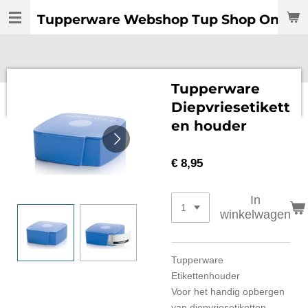
Ga
Tupperware Webshop Tup Shop Online:
direct
naar
de
hoofdinhoud
Tupperware
Diepvriesetikett
en houder
€ 8,95
In
winkelwagen
Tupperware
Etikettenhouder
Voor het handig opbergen
van diepvriesetiketten.