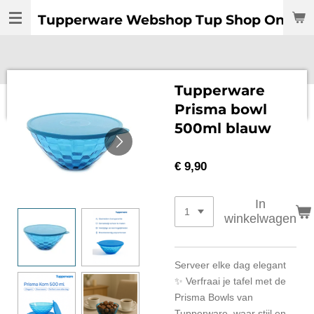
Ga
Tupperware Webshop Tup Shop Online:
direct
naar
de
hoofdinhoud
Tupperware
Prisma bowl
500ml blauw
€ 9,90
In
winkelwagen
Serveer elke dag elegant
✨ Verfraai je tafel met de
Prisma Bowls van
Tupperware, waar stijl en