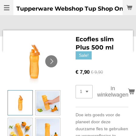
Ga
Tupperware Webshop Tup Shop Online:
direct
naar
de
hoofdinhoud
Ecofles slim
Plus 500 ml
Sale!
€ 7,90
€ 9,90
In
winkelwagen
Doe iets goeds voor de
planeet door deze
duurzame fles te gebruiken
en wegwerpflesjes te