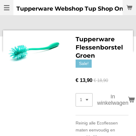
Ga
Tupperware Webshop Tup Shop Online:
direct
naar
de
hoofdinhoud
Tupperware
Flessenborstel
Groen
Sale!
€ 13,90
€ 18,90
In
winkelwagen
Reinig alle Ecoflessen
maten eenvoudig en