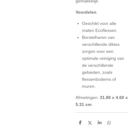
gemakkelijk.
Voordelen
Geschikt voor alle
maten Ecoflessen.
Borstelharen van
verschillende diktes
zorgen voor een
optimale reiniging van
de verschillende
gebieden, zoals
flessenbodems of
muren.
Afmetingen:
31.80 x 4.60 x
5.31 cm
.
D
D
S
D
e
e
h
e
l
e
a
l