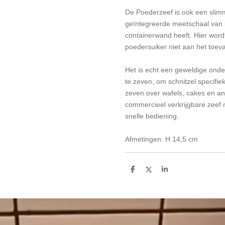
De Poederzeef is ook een slim
geïntegreerde meetschaal van 
containerwand heeft. Hier word
poedersuiker niet aan het toeva
Het is echt een geweldige onde
te zeven, om schnitzel specifie
zeven over wafels, cakes en an
commercieel verkrijgbare zeef 
snelle bediening.
Afmetingen: H 14,5 cm
D
D
S
e
e
h
l
e
a
e
l
r
n
e