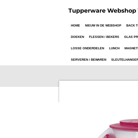
Ga
Tupperware Webshop T
direct
naar
HOME
NIEUW IN DE WEBSHOP
BACK 
de
hoofdinhoud
DOEKEN
FLESSEN / BEKERS
GLAS P
LOSSE ONDERDELEN
LUNCH
MAGNET
SERVEREN / BEWAREN
SLEUTELHANGE