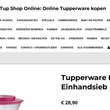
up Shop Online: Online Tupperware kopen
TO SCHOOL
KASSAKOOPJES
SPECIALS
AANBIEDINGEN
BABY EN PEUTER
B
RODUCTEN
GROENTEN BEWAREN
KANNEN
KEUKENHULPEN
KOEKTROMMELS
RON / OVEN
MESSEN / SNIJHULPEN
ON THE GO
OPBERGEN
PANNEN
RECEP
RS
VINTAGE
CONTACT / OPENINGSTIJDEN
GARANTIE
ALG VOORWAARDEN
Tupperware 
Einhandsieb
€ 28,90