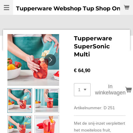
Ga
Tupperware Webshop Tup Shop Online:
direct
naar
de
hoofdinhoud
Tupperware
SuperSonic
Multi
€ 64,90
In
winkelwagen
Artikelnummer:
D 251
Met de snij-inzet verplettert
het moeiteloos fruit,