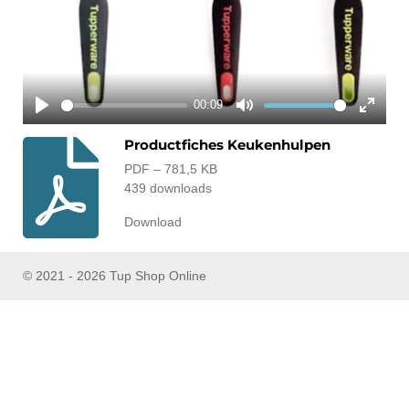
a
y
00:09
P
M
E
Productfiches Keukenhulpen
l
u
n
a
t
t
PDF – 781,5 KB
y
e
e
439 downloads
r
Download
f
u
l
© 2021 - 2026 Tup Shop Online
l
s
c
r
e
e