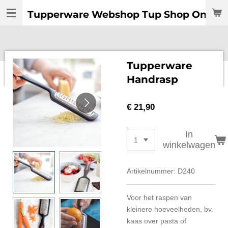
Ga
Tupperware Webshop Tup Shop Online:
direct
naar
de
hoofdinhoud
Tupperware
Handrasp
€ 21,90
In
winkelwagen
Artikelnummer:
D240
Voor het raspen van
kleinere hoeveelheden, bv.
kaas over pasta of