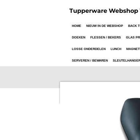
Ga
Tupperware Webshop T
direct
naar
HOME
NIEUW IN DE WEBSHOP
BACK 
de
hoofdinhoud
DOEKEN
FLESSEN / BEKERS
GLAS P
LOSSE ONDERDELEN
LUNCH
MAGNET
SERVEREN / BEWAREN
SLEUTELHANGE