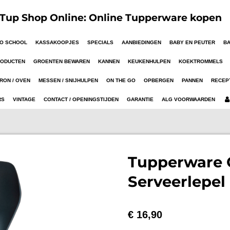
up Shop Online: Online Tupperware kopen
TO SCHOOL
KASSAKOOPJES
SPECIALS
AANBIEDINGEN
BABY EN PEUTER
B
RODUCTEN
GROENTEN BEWAREN
KANNEN
KEUKENHULPEN
KOEKTROMMELS
RON / OVEN
MESSEN / SNIJHULPEN
ON THE GO
OPBERGEN
PANNEN
RECEP
RS
VINTAGE
CONTACT / OPENINGSTIJDEN
GARANTIE
ALG VOORWAARDEN
Tupperware 
Serveerlepel
€ 16,90