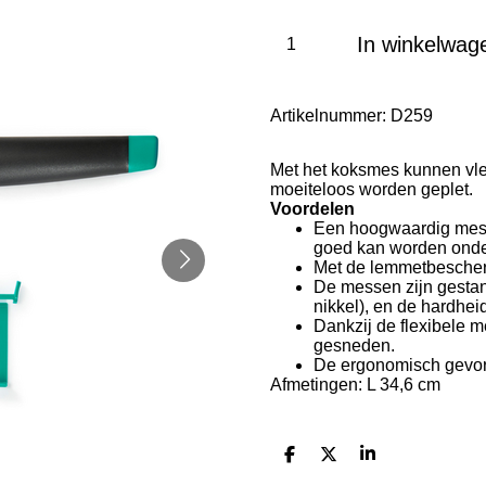
In winkelwag
Artikelnummer:
D259
Met het koksmes kunnen vle
moeiteloos worden geplet.
Voordelen
Een hoogwaardig mes v
goed kan worden onder
Met de lemmetbescher
De messen zijn gestan
nikkel), en de hardhe
Dankzij de flexibele 
gesneden.
De ergonomisch gevor
Afmetingen: L 34,6 cm
D
D
S
e
e
h