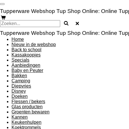
Ga
direct
Tupperware Webshop Tup Shop Online: Online Tup
naar
de
hoofdinhoud
Tupperware Webshop Tup Shop Online: Online Tup
Home
Nieuw in de webshop
Back to school
Kassakoopjes
Specials
Aanbiedingen
Baby en Peuter
Bakken
Camping
Diepvries
Disney
Doeken
Flessen / bekers
Glas producten
Groenten bewaren
Kannen
Keukenhulpen
Koektrommels