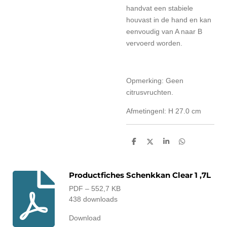
handvat een stabiele
houvast in de hand en kan
eenvoudig van A naar B
vervoerd worden.
Opmerking: Geen
citrusvruchten.
Afmetingenl: H 27.0 cm
D
D
S
D
e
e
h
e
l
e
a
l
e
l
r
e
n
e
n
Productfiches Schenkkan Clear 1 ,7L
PDF – 552,7 KB
438 downloads
Download