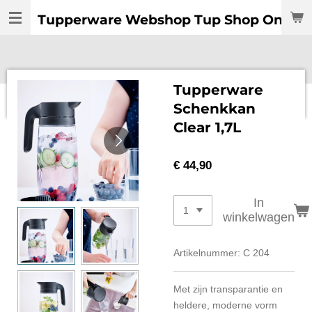
Ga
Tupperware Webshop Tup Shop Online:
direct
naar
de
hoofdinhoud
Tupperware
Schenkkan
Clear 1,7L
€ 44,90
In
winkelwagen
Artikelnummer:
C 204
Met zijn transparantie en
heldere, moderne vorm