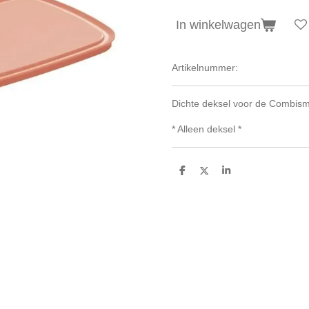
In winkelwagen
Artikelnummer:
Dichte deksel voor de Combisma
* Alleen deksel *
D
D
S
e
e
h
l
e
a
e
l
r
n
e