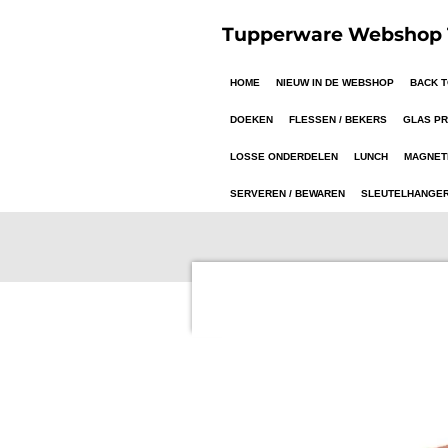
Ga
Tupperware Webshop T
direct
naar
HOME
NIEUW IN DE WEBSHOP
BACK 
de
hoofdinhoud
DOEKEN
FLESSEN / BEKERS
GLAS P
LOSSE ONDERDELEN
LUNCH
MAGNET
SERVEREN / BEWAREN
SLEUTELHANGE