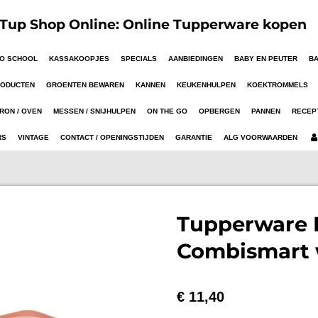
up Shop Online: Online Tupperware kopen
TO SCHOOL
KASSAKOOPJES
SPECIALS
AANBIEDINGEN
BABY EN PEUTER
B
RODUCTEN
GROENTEN BEWAREN
KANNEN
KEUKENHULPEN
KOEKTROMMELS
RON / OVEN
MESSEN / SNIJHULPEN
ON THE GO
OPBERGEN
PANNEN
RECEP
RS
VINTAGE
CONTACT / OPENINGSTIJDEN
GARANTIE
ALG VOORWAARDEN
Tupperware 
Combismart 
€ 11,40