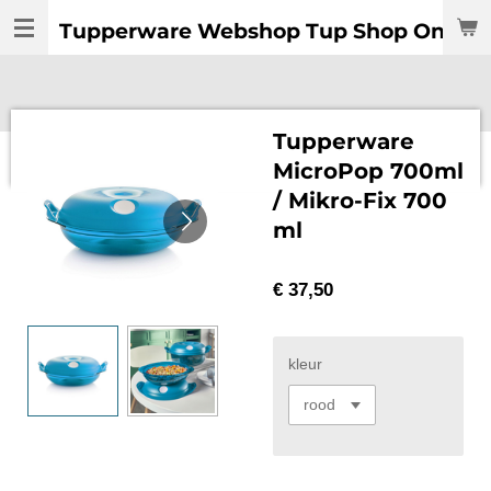
Ga
Tupperware Webshop Tup Shop Online:
direct
naar
de
hoofdinhoud
Tupperware
MicroPop 700ml
/ Mikro-Fix 700
ml
€ 37,50
kleur