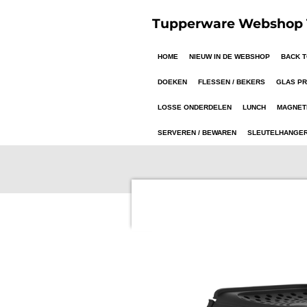
Ga
Tupperware Webshop T
direct
naar
HOME
NIEUW IN DE WEBSHOP
BACK 
de
hoofdinhoud
DOEKEN
FLESSEN / BEKERS
GLAS P
LOSSE ONDERDELEN
LUNCH
MAGNET
SERVEREN / BEWAREN
SLEUTELHANGE