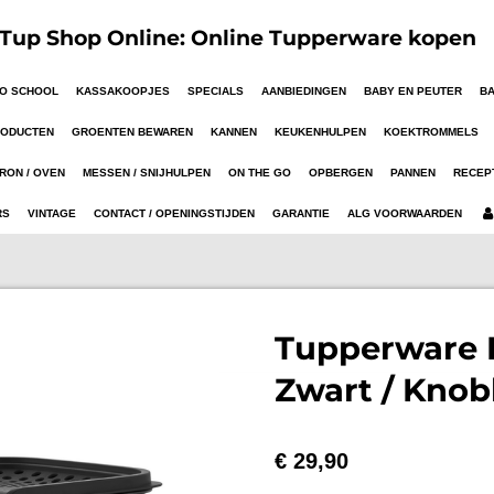
up Shop Online: Online Tupperware kopen
TO SCHOOL
KASSAKOOPJES
SPECIALS
AANBIEDINGEN
BABY EN PEUTER
B
RODUCTEN
GROENTEN BEWAREN
KANNEN
KEUKENHULPEN
KOEKTROMMELS
RON / OVEN
MESSEN / SNIJHULPEN
ON THE GO
OPBERGEN
PANNEN
RECEP
RS
VINTAGE
CONTACT / OPENINGSTIJDEN
GARANTIE
ALG VOORWAARDEN
Tupperware 
Zwart / Knob
€ 29,90