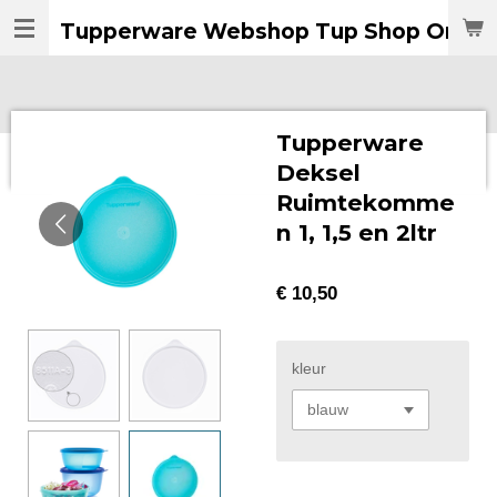
Ga
Tupperware Webshop Tup Shop Online
direct
naar
de
hoofdinhoud
Tupperware
Deksel
Ruimtekomme
n 1, 1,5 en 2ltr
€ 10,50
kleur