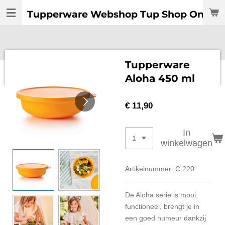
Ga
Tupperware Webshop Tup Shop Online:
direct
naar
de
hoofdinhoud
Tupperware
Aloha 450 ml
€ 11,90
In
winkelwagen
Artikelnummer:
C 220
De Aloha serie is mooi,
functioneel, brengt je in
een goed humeur dankzij